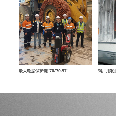
最大轮胎保护链”70/70-57"
钢厂用轮