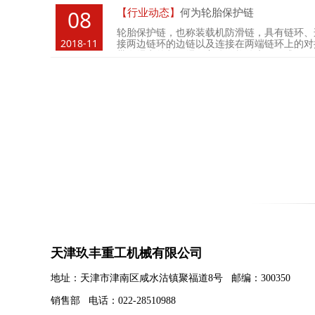
【行业动态】
何为轮胎保护链
08
轮胎保护链，也称装载机防滑链，具有链环、
2018-11
接两边链环的边链以及连接在两端链环上的对
带有绳卡的紧固绳，主体链构件为开口式。
天津玖丰重工机械有限公司
地址：天津市津南区咸水沽镇聚福道8号
邮编：300350
销售部 电话：022-28510988